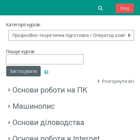
Перейти до головного вмісту
Toggle search
Вхід
Категорії курсів:
Пошук курсів
Застосувати
Розгорнути всі
Основи роботи на ПК
Машинопис
Основи діловодства
Основи роботи в Internet